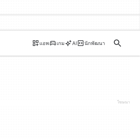
แอพ
เกม
AI
นักพัฒนา